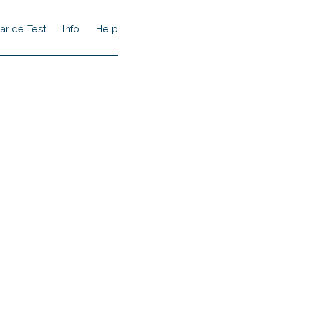
ar de Test
Info
Help